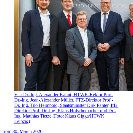
V.l.: Dr.-Ing. Alexander Kahnt, HTWK-Rektor Prof.
Dr.-Ing. Jean-Alexander Müller, FTZ-Direktor Prof.-
Dr.-Ing. Tilo Heimbold, Staatsminister Dirk Panter, IfB-
Direktor Prof. Dr.-Ing. Klaus Holschemacher und Dr.-
Ing. Matthias Tietze (Foto: Klaus Gigga/HTWK
Leipzig)
from
30. March 2026