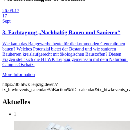
26-09-17
17
Sept
3. Fachtagung „Nachhaltig Bauen und Sanieren“
Wie kann das Baugewerbe heute für die kommenden Generationen
bauen? Welches Potenzial bietet der Bestand und wie sanieren
Bauherren kreislaufgerecht mit ökologischen Baustoffen? Diesen
Fragen stellt sich die HTWK Leipzig gemeinsam mit dem Naturbau-
Campus Oschatz.
More Information
https://ifb.htwk-leipzig.de/en/?
tx_htwkevents_calendar%5Baction%5D=calendar&tx_htwkevents
Aktuelles
1