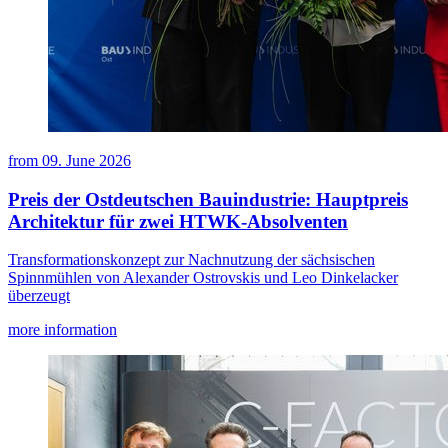
from
09. June 2026
Preis der Ostdeutschen Bauindustrie: Hauptpreis
Architektur für zwei HTWK-Absolventen
Transformationskonzept zur Nachnutzung der sächsischen
Spinnmühlen von Alexander Ostrovskis und Leo Dinkelacker
überzeugt
more information