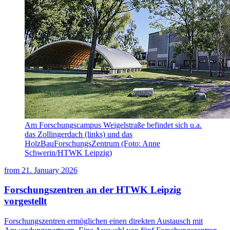
Am Forschungscampus Weigelstraße befindet sich u.a.
das Zollingerdach (links) und das
HolzBauForschungsZentrum (Foto: Anne
Schwerin/HTWK Leipzig)
from
21. January 2026
Forschungszentren an der HTWK Leipzig
vorgestellt
Forschungszentren ermöglichen einen direkten Austausch mit