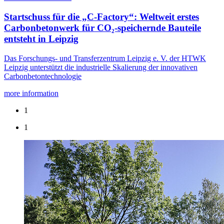
Startschuss für die „C-Factory“: Weltweit erstes
Carbonbetonwerk für CO₂-speichernde Bauteile
entsteht in Leipzig
Das Forschungs- und Transferzentrum Leipzig e. V. der HTWK
Leipzig unterstützt die industrielle Skalierung der innovativen
Carbonbetontechnologie
more information
1
1