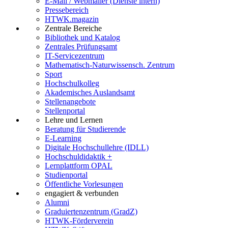
E-Mail / Webmailer (Dienste intern)
Pressebereich
HTWK.magazin
Zentrale Bereiche
Bibliothek und Katalog
Zentrales Prüfungsamt
IT-Servicezentrum
Mathematisch-Naturwissensch. Zentrum
Sport
Hochschulkolleg
Akademisches Auslandsamt
Stellenangebote
Stellenportal
Lehre und Lernen
Beratung für Studierende
E-Learning
Digitale Hochschullehre (IDLL)
Hochschuldidaktik +
Lernplattform OPAL
Studienportal
Öffentliche Vorlesungen
engagiert & verbunden
Alumni
Graduiertenzentrum (GradZ)
HTWK-Förderverein