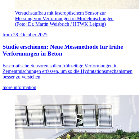
Versuchsaufbau mit faseroptischem Sensor zur
Messung von Verformungen in Mörtelmischungen
(Foto: Dr. Martin Weisbrich / HTWK Leipzig)
from
28. October 2025
Studie erschienen: Neue Messmethode für frühe
Verformungen in Beton
Faseroptische Sensoren sollen frühzeitige Verformungen in
Zementmischungen erfassen, um so die Hydratationsmechanismen
besser zu verstehen
more information