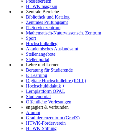
Pressebereich
HTWK.magazin
Zentrale Bereiche
Bibliothek und Katalog
Zentrales Prüfungsamt
IT-Servicezentrum
Mathematisch-Naturwissensch. Zentrum
Sport
Hochschulkolleg
Akademisches Auslandsamt
Stellenangebote
Stellenportal
Lehre und Lernen
Beratung für Studierende
E-Learning
Digitale Hochschullehre (IDLL)
Hochschuldidaktik +
Lernplattform OPAL
Studienportal
Öffentliche Vorlesungen
engagiert & verbunden
Alumni
Graduiertenzentrum (GradZ)
HTWK-Förderverein
HTWK-Stiftung