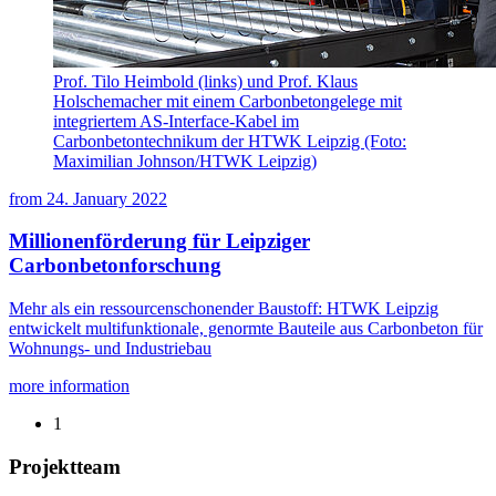
Prof. Tilo Heimbold (links) und Prof. Klaus
Holschemacher mit einem Carbonbetongelege mit
integriertem AS-Interface-Kabel im
Carbonbetontechnikum der HTWK Leipzig (Foto:
Maximilian Johnson/HTWK Leipzig)
from
24. January 2022
Millionenförderung für Leipziger
Carbonbetonforschung
Mehr als ein ressourcenschonender Baustoff: HTWK Leipzig
entwickelt multifunktionale, genormte Bauteile aus Carbonbeton für
Wohnungs- und Industriebau
more information
1
Projektteam