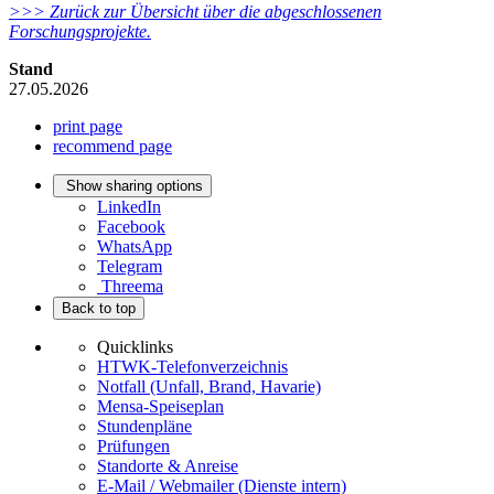
>>> Zurück zur Übersicht über die abgeschlossenen
Forschungsprojekte.
Stand
27.05.2026
print page
recommend page
Show sharing options
LinkedIn
Facebook
WhatsApp
Telegram
Threema
Back to top
Quicklinks
HTWK-Telefonverzeichnis
Notfall (Unfall, Brand, Havarie)
Mensa-Speiseplan
Stundenpläne
Prüfungen
Standorte & Anreise
E-Mail / Webmailer (Dienste intern)