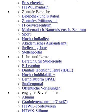
Pressebereich
HTWK.magazin
Zentrale Bereiche
Bibliothek und Katalog
Zentrales Prüfungsamt
IT-Servicezentrum
Mathematisch-Naturwissensch. Zentrum
Sport
Hochschulkolleg
Akademisches Auslandsamt
Stellenangebote
Stellenportal
Lehre und Lernen
Beratung für Studierende
E-Learning
Digitale Hochschullehre (IDLL)
Hochschuldidaktik +
Lernplattform OPAL
Studienportal
Öffentliche Vorlesungen
engagiert & verbunden
Alumni
Graduiertenzentrum (GradZ)
HTWK-Förderverein
HTWK-Stiftung