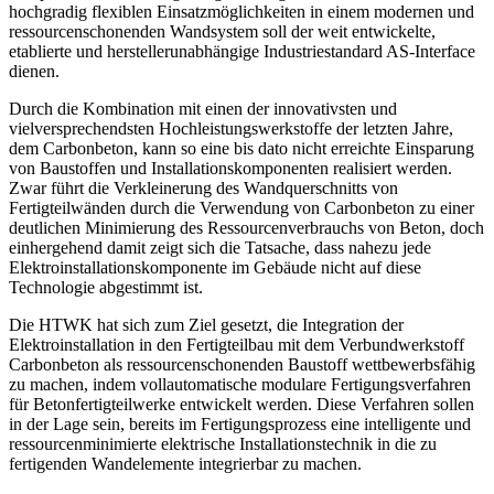
hochgradig flexiblen Einsatzmöglichkeiten in einem modernen und
ressourcenschonenden Wandsystem soll der weit entwickelte,
etablierte und herstellerunabhängige Industriestandard AS-Interface
dienen.
Durch die Kombination mit einen der innovativsten und
vielversprechendsten Hochleistungswerkstoffe der letzten Jahre,
dem Carbonbeton, kann so eine bis dato nicht erreichte Einsparung
von Baustoffen und Installationskomponenten realisiert werden.
Zwar führt die Verkleinerung des Wandquerschnitts von
Fertigteilwänden durch die Verwendung von Carbonbeton zu einer
deutlichen Minimierung des Ressourcenverbrauchs von Beton, doch
einhergehend damit zeigt sich die Tatsache, dass nahezu jede
Elektroinstallationskomponente im Gebäude nicht auf diese
Technologie abgestimmt ist.
Die HTWK hat sich zum Ziel gesetzt, die Integration der
Elektroinstallation in den Fertigteilbau mit dem Verbundwerkstoff
Carbonbeton als ressourcenschonenden Baustoff wettbewerbsfähig
zu machen, indem vollautomatische modulare Fertigungsverfahren
für Betonfertigteilwerke entwickelt werden. Diese Verfahren sollen
in der Lage sein, bereits im Fertigungsprozess eine intelligente und
ressourcenminimierte elektrische Installationstechnik in die zu
fertigenden Wandelemente integrierbar zu machen.