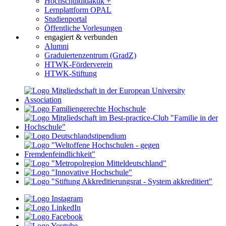
Hochschuldidaktik +
Lernplattform OPAL
Studienportal
Öffentliche Vorlesungen
engagiert & verbunden
Alumni
Graduiertenzentrum (GradZ)
HTWK-Förderverein
HTWK-Stiftung