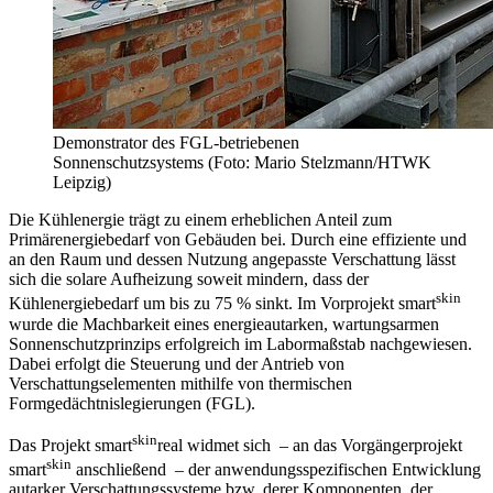
Demonstrator des FGL-betriebenen
Sonnenschutzsystems (Foto: Mario Stelzmann/HTWK
Leipzig)
Die Kühlenergie trägt zu einem erheblichen Anteil zum
Primärenergiebedarf von Gebäuden bei. Durch eine effiziente und
an den Raum und dessen Nutzung angepasste Verschattung lässt
sich die solare Aufheizung soweit mindern, dass der
skin
Kühlenergiebedarf um bis zu 75 % sinkt. Im Vorprojekt smart
wurde die Machbarkeit eines energieautarken, wartungsarmen
Sonnenschutzprinzips erfolgreich im Labormaßstab nachgewiesen.
Dabei erfolgt die Steuerung und der Antrieb von
Verschattungselementen mithilfe von thermischen
Formgedächtnislegierungen (FGL).
skin
Das Projekt smart
real widmet sich – an das Vorgängerprojekt
skin
smart
anschließend – der anwendungsspezifischen Entwicklung
autarker Verschattungssysteme bzw. derer Komponenten, der