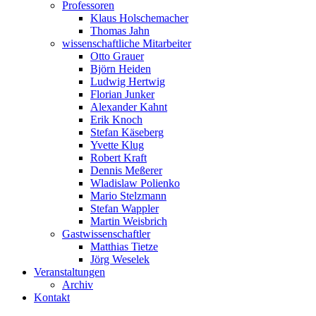
Professoren
Klaus Holschemacher
Thomas Jahn
wissenschaftliche Mitarbeiter
Otto Grauer
Björn Heiden
Ludwig Hertwig
Florian Junker
Alexander Kahnt
Erik Knoch
Stefan Käseberg
Yvette Klug
Robert Kraft
Dennis Meßerer
Wladislaw Polienko
Mario Stelzmann
Stefan Wappler
Martin Weisbrich
Gastwissenschaftler
Matthias Tietze
Jörg Weselek
Veranstaltungen
Archiv
Kontakt