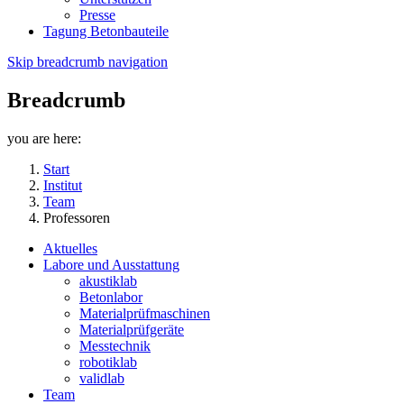
Presse
Tagung Betonbauteile
Skip breadcrumb navigation
Breadcrumb
you are here:
Start
Institut
Team
Professoren
Aktuelles
Labore und Ausstattung
akustiklab
Betonlabor
Materialprüfmaschinen
Materialprüfgeräte
Messtechnik
robotiklab
validlab
Team