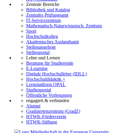
Zentrale Bereiche
Bibliothek und Katalog
Zentrales Prüfungsamt
IT-Servicezentrum
Mathematisch-Naturwissensch. Zentrum
Sport
Hochschulkolleg
Akademisches Auslandsamt
Stellenangebote
Stellenportal
Lehre und Lernen
Beratung für Studierende
E-Learning
Digitale Hochschullehre (IDLL)
Hochschuldidaktik +
Lernplattform OPAL
Studienportal
Öffentliche Vorlesungen
engagiert & verbunden
Alumni
Graduiertenzentrum (GradZ)
HTWK-Förderverein
HTWK-Stiftung