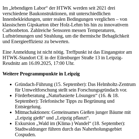
Im „lebendigen Labor“ der HTWK werden seit 2021 drei
verschiedene Baukonstruktionen, mit unterschiedlichen
Innenbekleidungen, unter realen Bedingungen verglichen – von
klassischem Gipskarton über Holz-Lehm bis hin zu innovativem
Carbonbeton. Zahlreiche Sensoren messen Temperaturen,
Luftströmungen und Strahlung, um die thermische Behaglichkeit
und Energieeffizienz zu bewerten.
Eine Anmeldung ist nicht nötig. Treffpunkt ist das Eingangstor am
HTWK-Standort CE in der Eilenburger Straße 13 in Leipzig-
Reudnitz am 16.09.2025, 17:00 Uhr.
Weitere Programmpunkte in Leipzig
Gründach-Führung (15. September): Das Helmholtz-Zentrum
für Umweltforschung stellt sein Forschungsgründach vor.
Förderberatung „Naturbasierte Lösungen“ (16. & 18.
September): Telefonische Tipps zu Begrünung und
Entsiegelung.
Mitmachaktionen: Gemeinsames Gießen junger Bäume mit
„Leipzig gießt“ und „Leipzig pflanzt“.
Exkursion „Wald im (Klima-) Wandel“ (18. September):
Stadtwaldranger führen durch das Naherholungsgebiet
Cospuden.