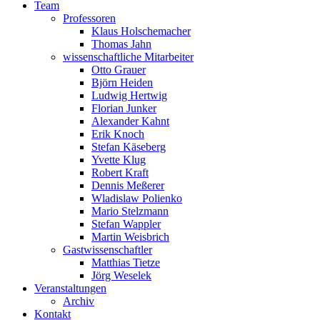
Team
Professoren
Klaus Holschemacher
Thomas Jahn
wissenschaftliche Mitarbeiter
Otto Grauer
Björn Heiden
Ludwig Hertwig
Florian Junker
Alexander Kahnt
Erik Knoch
Stefan Käseberg
Yvette Klug
Robert Kraft
Dennis Meßerer
Wladislaw Polienko
Mario Stelzmann
Stefan Wappler
Martin Weisbrich
Gastwissenschaftler
Matthias Tietze
Jörg Weselek
Veranstaltungen
Archiv
Kontakt