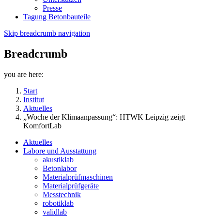
Presse
Tagung Betonbauteile
Skip breadcrumb navigation
Breadcrumb
you are here:
Start
Institut
Aktuelles
„Woche der Klimaanpassung“: HTWK Leipzig zeigt
KomfortLab
Aktuelles
Labore und Ausstattung
akustiklab
Betonlabor
Materialprüfmaschinen
Materialprüfgeräte
Messtechnik
robotiklab
validlab