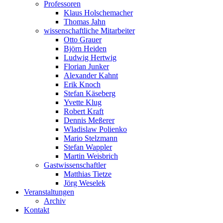
Professoren
Klaus Holschemacher
Thomas Jahn
wissenschaftliche Mitarbeiter
Otto Grauer
Björn Heiden
Ludwig Hertwig
Florian Junker
Alexander Kahnt
Erik Knoch
Stefan Käseberg
Yvette Klug
Robert Kraft
Dennis Meßerer
Wladislaw Polienko
Mario Stelzmann
Stefan Wappler
Martin Weisbrich
Gastwissenschaftler
Matthias Tietze
Jörg Weselek
Veranstaltungen
Archiv
Kontakt