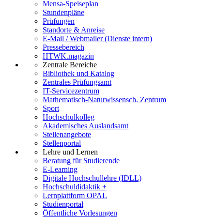
Mensa-Speiseplan
Stundenpläne
Prüfungen
Standorte & Anreise
E-Mail / Webmailer (Dienste intern)
Pressebereich
HTWK.magazin
Zentrale Bereiche
Bibliothek und Katalog
Zentrales Prüfungsamt
IT-Servicezentrum
Mathematisch-Naturwissensch. Zentrum
Sport
Hochschulkolleg
Akademisches Auslandsamt
Stellenangebote
Stellenportal
Lehre und Lernen
Beratung für Studierende
E-Learning
Digitale Hochschullehre (IDLL)
Hochschuldidaktik +
Lernplattform OPAL
Studienportal
Öffentliche Vorlesungen