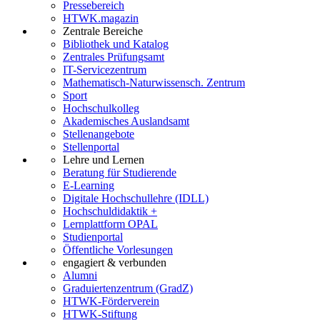
Pressebereich
HTWK.magazin
Zentrale Bereiche
Bibliothek und Katalog
Zentrales Prüfungsamt
IT-Servicezentrum
Mathematisch-Naturwissensch. Zentrum
Sport
Hochschulkolleg
Akademisches Auslandsamt
Stellenangebote
Stellenportal
Lehre und Lernen
Beratung für Studierende
E-Learning
Digitale Hochschullehre (IDLL)
Hochschuldidaktik +
Lernplattform OPAL
Studienportal
Öffentliche Vorlesungen
engagiert & verbunden
Alumni
Graduiertenzentrum (GradZ)
HTWK-Förderverein
HTWK-Stiftung