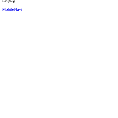
Leipzig
MobileNavi