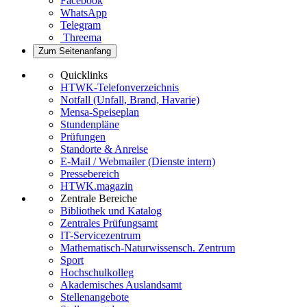
Facebook
WhatsApp
Telegram
Threema
Zum Seitenanfang
Quicklinks
HTWK-Telefonverzeichnis
Notfall (Unfall, Brand, Havarie)
Mensa-Speiseplan
Stundenpläne
Prüfungen
Standorte & Anreise
E-Mail / Webmailer (Dienste intern)
Pressebereich
HTWK.magazin
Zentrale Bereiche
Bibliothek und Katalog
Zentrales Prüfungsamt
IT-Servicezentrum
Mathematisch-Naturwissensch. Zentrum
Sport
Hochschulkolleg
Akademisches Auslandsamt
Stellenangebote