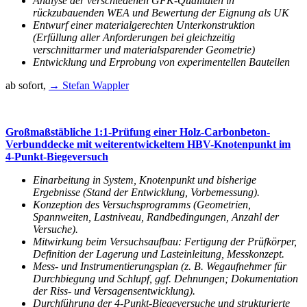
Analyse der verschiedenen GFK-Qualitäten in
rückzubauenden WEA und Bewertung der Eignung als UK
Entwurf einer materialgerechten Unterkonstruktion
(Erfüllung aller Anforderungen bei gleichzeitig
verschnittarmer und materialsparender Geometrie)
Entwicklung und Erprobung von experimentellen Bauteilen
ab sofort,
→ Stefan Wappler
Großmaßstäbliche 1:1-Prüfung einer Holz-Carbonbeton-
Verbunddecke mit weiterentwickeltem HBV-Knotenpunkt im
4-Punkt-Biegeversuch
Einarbeitung in System, Knotenpunkt und bisherige
Ergebnisse (Stand der Entwicklung, Vorbemessung).
Konzeption des Versuchsprogramms (Geometrien,
Spannweiten, Lastniveau, Randbedingungen, Anzahl der
Versuche).
Mitwirkung beim Versuchsaufbau: Fertigung der Prüfkörper,
Definition der Lagerung und Lasteinleitung, Messkonzept.
Mess- und Instrumentierungsplan (z. B. Wegaufnehmer für
Durchbiegung und Schlupf, ggf. Dehnungen; Dokumentation
der Riss- und Versagensentwicklung).
Durchführung der 4-Punkt-Biegeversuche und strukturierte