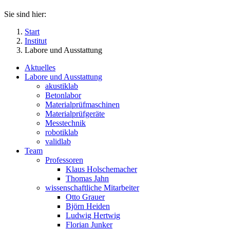
Sie sind hier:
Start
Institut
Labore und Ausstattung
Aktuelles
Labore und Ausstattung
akustiklab
Betonlabor
Materialprüfmaschinen
Materialprüfgeräte
Messtechnik
robotiklab
validlab
Team
Professoren
Klaus Holschemacher
Thomas Jahn
wissenschaftliche Mitarbeiter
Otto Grauer
Björn Heiden
Ludwig Hertwig
Florian Junker