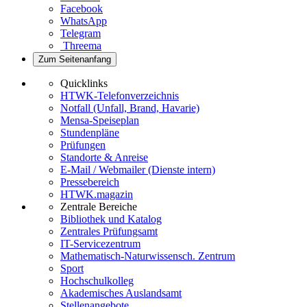
Facebook
WhatsApp
Telegram
Threema
Zum Seitenanfang
Quicklinks
HTWK-Telefonverzeichnis
Notfall (Unfall, Brand, Havarie)
Mensa-Speiseplan
Stundenpläne
Prüfungen
Standorte & Anreise
E-Mail / Webmailer (Dienste intern)
Pressebereich
HTWK.magazin
Zentrale Bereiche
Bibliothek und Katalog
Zentrales Prüfungsamt
IT-Servicezentrum
Mathematisch-Naturwissensch. Zentrum
Sport
Hochschulkolleg
Akademisches Auslandsamt
Stellenangebote