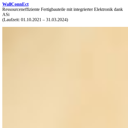
WallConnEct
Ressourceneffiziente Fertigbauteile mit integrierter Elektronik dank
ASi
(Laufzeit: 01.10.2021 – 31.03.2024)