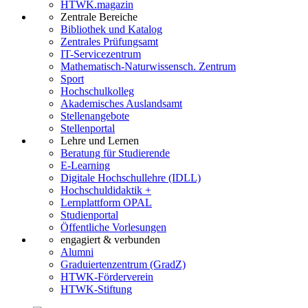
HTWK.magazin
Zentrale Bereiche
Bibliothek und Katalog
Zentrales Prüfungsamt
IT-Servicezentrum
Mathematisch-Naturwissensch. Zentrum
Sport
Hochschulkolleg
Akademisches Auslandsamt
Stellenangebote
Stellenportal
Lehre und Lernen
Beratung für Studierende
E-Learning
Digitale Hochschullehre (IDLL)
Hochschuldidaktik +
Lernplattform OPAL
Studienportal
Öffentliche Vorlesungen
engagiert & verbunden
Alumni
Graduiertenzentrum (GradZ)
HTWK-Förderverein
HTWK-Stiftung