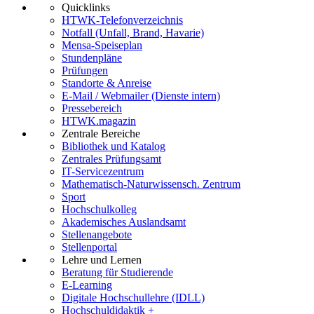
Quicklinks
HTWK-Telefonverzeichnis
Notfall (Unfall, Brand, Havarie)
Mensa-Speiseplan
Stundenpläne
Prüfungen
Standorte & Anreise
E-Mail / Webmailer (Dienste intern)
Pressebereich
HTWK.magazin
Zentrale Bereiche
Bibliothek und Katalog
Zentrales Prüfungsamt
IT-Servicezentrum
Mathematisch-Naturwissensch. Zentrum
Sport
Hochschulkolleg
Akademisches Auslandsamt
Stellenangebote
Stellenportal
Lehre und Lernen
Beratung für Studierende
E-Learning
Digitale Hochschullehre (IDLL)
Hochschuldidaktik +