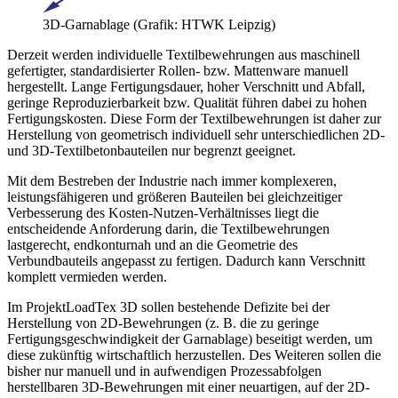
3D-Garnablage (Grafik: HTWK Leipzig)
Derzeit werden individuelle Textilbewehrungen aus maschinell
gefertigter, standardisierter Rollen- bzw. Mattenware manuell
hergestellt. Lange Fertigungsdauer, hoher Verschnitt und Abfall,
geringe Reproduzierbarkeit bzw. Qualität führen dabei zu hohen
Fertigungskosten. Diese Form der Textilbewehrungen ist daher zur
Herstellung von geometrisch individuell sehr unterschiedlichen 2D-
und 3D-Textilbetonbauteilen nur begrenzt geeignet.
Mit dem Bestreben der Industrie nach immer komplexeren,
leistungsfähigeren und größeren Bauteilen bei gleichzeitiger
Verbesserung des Kosten-Nutzen-Verhältnisses liegt die
entscheidende Anforderung darin, die Textilbewehrungen
lastgerecht, endkonturnah und an die Geometrie des
Verbundbauteils angepasst zu fertigen. Dadurch kann Verschnitt
komplett vermieden werden.
Im Projekt
LoadTex 3D sollen bestehende Defizite bei der
Herstellung von 2D-Bewehrungen (z. B. die zu geringe
Fertigungsgeschwindigkeit der Garnablage) beseitigt werden, um
diese zukünftig wirtschaftlich herzustellen. Des Weiteren sollen die
bisher nur manuell und in aufwendigen Prozessabfolgen
herstellbaren 3D-Bewehrungen mit einer neuartigen, auf der 2D-