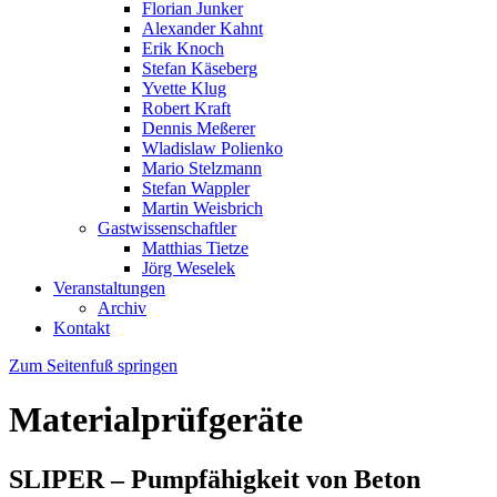
Florian Junker
Alexander Kahnt
Erik Knoch
Stefan Käseberg
Yvette Klug
Robert Kraft
Dennis Meßerer
Wladislaw Polienko
Mario Stelzmann
Stefan Wappler
Martin Weisbrich
Gastwissenschaftler
Matthias Tietze
Jörg Weselek
Veranstaltungen
Archiv
Kontakt
Zum Seitenfuß springen
Materialprüfgeräte
SLIPER – Pumpfähigkeit von Beton