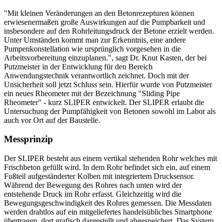
"Mit kleinen Veränderungen an den Betonrezepturen können
erwiesenermaßen große Auswirkungen auf die Pumpbarkeit und
insbesondere auf den Rohrleitungsdruck der Betone erzielt werden.
Unter Umständen kommt man zur Erkenntnis, eine andere
Pumpenkonstellation wie ursprünglich vorgesehen in die
Arbeitsvorbereitung einzuplanen.", sagt Dr. Knut Kasten, der bei
Putzmeister in der Entwicklung für den Bereich
Anwendungstechnik verantwortlich zeichnet. Doch mit der
Unsicherheit soll jetzt Schluss sein. Hierfür wurde von Putzmeister
ein neues Rheometer mit der Bezeichnung "Sliding Pipe
Rheometer" - kurz SLIPER entwickelt. Der SLIPER erlaubt die
Untersuchung der Pumpfähigkeit von Betonen sowohl im Labor als
auch vor Ort auf der Baustelle.
Messprinzip
Der SLIPER besteht aus einem vertikal stehenden Rohr welches mit
Frischbeton gefüllt wird. In dem Rohr befindet sich ein, auf einem
Fußteil aufgeständerter Kolben mit integriertem Drucksensor.
Während der Bewegung des Rohres nach unten wird der
entstehende Druck im Rohr erfasst. Gleichzeitig wird die
Bewegungsgeschwindigkeit des Rohres gemessen. Die Messdaten
werden drahtlos auf ein mitgeliefertes handelsübliches Smartphone
übertragen, dort grafisch dargestellt und abgespeichert. Das System