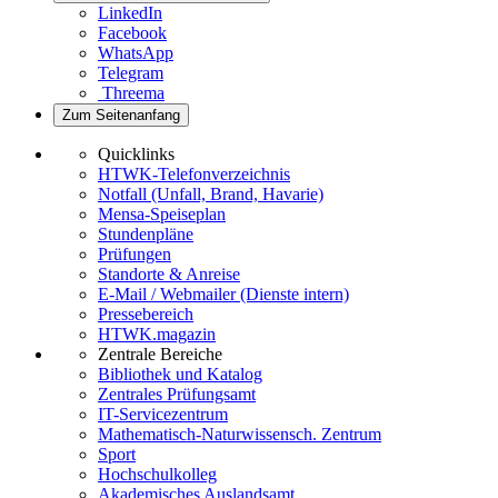
LinkedIn
Facebook
WhatsApp
Telegram
Threema
Zum Seitenanfang
Quicklinks
HTWK-Telefonverzeichnis
Notfall (Unfall, Brand, Havarie)
Mensa-Speiseplan
Stundenpläne
Prüfungen
Standorte & Anreise
E-Mail / Webmailer (Dienste intern)
Pressebereich
HTWK.magazin
Zentrale Bereiche
Bibliothek und Katalog
Zentrales Prüfungsamt
IT-Servicezentrum
Mathematisch-Naturwissensch. Zentrum
Sport
Hochschulkolleg
Akademisches Auslandsamt