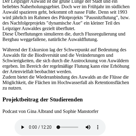
Der Leipziger Auwald ist die grüne Lunge der Stadt und ein
beliebtes Naherholungsgebiet. Doch wer im Frühjahr im südlichen
Auwald spazieren geht, bekommt oft nasse Füße. Denn seit 1993
wird jährlich im Rahmen des Pilotprojekts "Pausnitzflutung", bzw.
des Nachfolgeprojekts "dynamische Aue" ein kleiner Teil des
Leipziger Auwaldes gezielt überflutet.
Diese Überflutungen simulieren die, durch Flussregulierung und
Bergbau weggefallene, natürliche Auwaldflutung.
Während der Exkursion lag der Schwerpunkt auf Bedeutung des
Auwalds für die Biodiversität und die Veränderungen und
Schwierigkeiten, die sich durch die Austrocknung von Auwäldern
ergeben. Im Bereich der regelmäßige Flutung kann eine Erhöhung
der Artenvielfalt beobachtet werden.
Zudem bietet die Wiederanbindung des Auwalds an die Flüsse die
Möglichkeit, die Flächen im Hochwasserfall als Retentionsflächen
zu nutzen.
Projektbeitrag der Studierenden
Podcast von Gina Albrand und Sophie Manstorfer