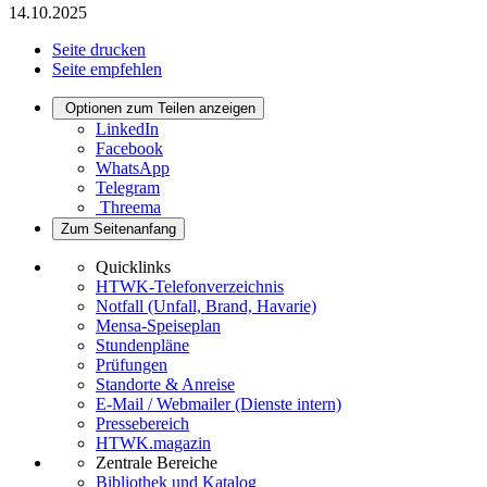
14.10.2025
Seite drucken
Seite empfehlen
Optionen zum Teilen anzeigen
LinkedIn
Facebook
WhatsApp
Telegram
Threema
Zum Seitenanfang
Quicklinks
HTWK-Telefonverzeichnis
Notfall (Unfall, Brand, Havarie)
Mensa-Speiseplan
Stundenpläne
Prüfungen
Standorte & Anreise
E-Mail / Webmailer (Dienste intern)
Pressebereich
HTWK.magazin
Zentrale Bereiche
Bibliothek und Katalog