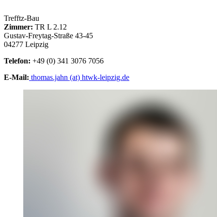
Trefftz-Bau
Zimmer:
TR L 2.12
Gustav-Freytag-Straße 43-45
04277 Leipzig
Telefon:
+49 (0) 341 3076 7056
E-Mail:
thomas.jahn (at) htwk-leipzig.de