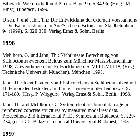
Biberach, Wissenschaft und Praxis. Band 96, S.84-96, (Hrsg.: M.
Ernst), Biberach, 1999.
Utsch, J. und Jahn, Th.: Die Entwicklung der externen Vorspannung
– Die Bahnhofs­brücke in Aue/Sachsen. Beton- und Stahlbetonbau
94 (1999), S. 328-338. Verlag Ernst & Sohn, Berlin.
1998
Mehlhorn, G. und Jahn, Th.: Nichtlineare Berechnung von
Stahlbetontragwerken. Beitrag zum Münchner Massivbauseminar
1998, Anwendungen und Entwicklungen. S. VIII.1-VIII.18, (Hrsg.:
Technische Universität München). München, 1998.
Jahn, Th.: Identifikation von Rissbereichen an Stahlbetonbalken mit
Hilfe modaler Testdaten. In: Finite Elemente in der Baupraxis. S.
171-180, (Hrsg. P. Wriggers). Verlag Ernst & Sohn, Berlin, 1998.
Jahn, Th. and Mehlhorn, G.: System identification of damage in
reinforced concrete structures by measured modal test data.
Proceedings 2nd International Ph.D. Symposium Budapest. S. 229-
234, (ed.: G.L. Balazs). Technical University of Budapest, 1998.
1997