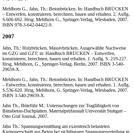
Mehlhorn G., Jahn, Th.: Betonbrücken. In: Handbuch BRÜCKEN
– Entwerfen, konstruieren, berechnen, bauen und erhalten. 2. Auflg.
S.606-692. Hrsg. Mehlhorn G., Springer-Verlag, Wiesbaden, 2007.
ISBN 978-3-642-04422-9.
2007
Jahn, Th.: Holzbrücken, Massivbrücken, Ausgewählte Nachweise
im GZG und GZT; in: Handbuch BRÜCKEN – Entwerfen,
konstruieren, berechnen, bauen und erhalten. 1. Auflg. S. 219-227.
Hrsg. Mehlhorn, G., Springer-Verlag, Berlin, 2007. ISBN 3-540-
29659-X.
Mehlhorn G., Jahn, Th.: Betonbrücken. In: Handbuch BRÜCKEN
– Entwerfen, konstruieren, berechnen, bauen und erhalten. 1. Auflg.
S.536-620. Hrsg. Mehlhorn, G. Springer-Verlag, Wiesbaden, 2007.
ISBN 3-540-29659-X.
Jahn Th., Büteführ M.: Untersuchungen zur Tragfähigkeit von
Bimsbeton-Dachplatten. Materialprüfanstalt Universität Stuttgart –
Otto Graf Journal, 2007.
Jahn Th.: Spannungsermittlung am exzentrisch belasteten
Kreisquerschnitt aus Beton bei nichtlinearer Spannungsverteilung in