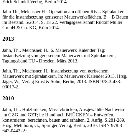
Erich Schmidt Verlag, Berlin 2014
Jahn Th., Meichsner H.: Operation am offenen Riss - Spiralanker
für die Instandsetzung gerissener Mauerwerksflächen. B + B Bauen
im Bestand. 5/2014, S. 18-22. Verlagsgesellschaft Rudolf Müller
GmbH & Co. KG, Köln 2014.
2013
Jahn, Th., Meichsner, H.: 6. Mauerwerk-Kalender-Tag:
Instandsetzung von gerissenem Mauerwerk mit Spiralankern,
Tagungsband TU - Dresden, März 2013.
Jahn, Th., Meichsner, H.: Instandsetzung von gerissenem
Mauerwerk mit Spiralankern. In: Mauerwerk Kalender 2013. Hrsg.
Jäger, W., Verlag Ernst & Sohn, Berlin, 2013. ISBN 978-3-433-
03017-2.
2010
Jahn, Th.: Holzbrücken, Massivbrücken, Ausgewählte Nachweise
im GZG und GZT; in: Handbuch BRÜCKEN – Entwerfen,
konstruieren, berechnen, bauen und erhalten. 2. Auflg. S.281-289.
Hrsg. Mehlhorn, G., Springer-Verlag, Berlin, 2010. ISBN 978-3-
642-04422-9.