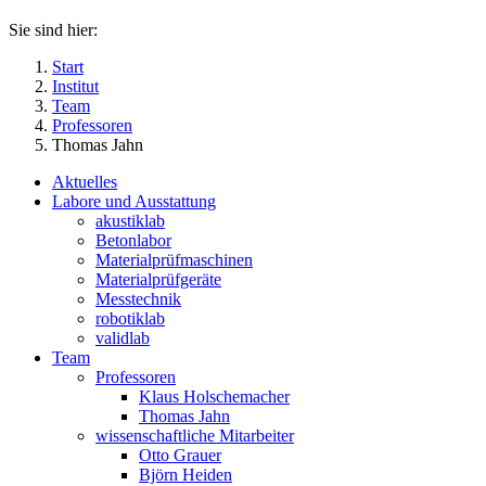
Sie sind hier:
Start
Institut
Team
Professoren
Thomas Jahn
Aktuelles
Labore und Ausstattung
akustiklab
Betonlabor
Materialprüfmaschinen
Materialprüfgeräte
Messtechnik
robotiklab
validlab
Team
Professoren
Klaus Holschemacher
Thomas Jahn
wissenschaftliche Mitarbeiter
Otto Grauer
Björn Heiden