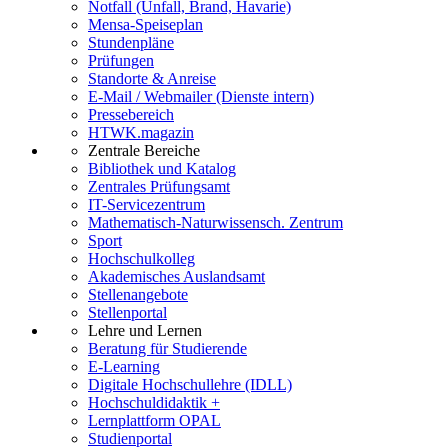
Notfall (Unfall, Brand, Havarie)
Mensa-Speiseplan
Stundenpläne
Prüfungen
Standorte & Anreise
E-Mail / Webmailer (Dienste intern)
Pressebereich
HTWK.magazin
Zentrale Bereiche
Bibliothek und Katalog
Zentrales Prüfungsamt
IT-Servicezentrum
Mathematisch-Naturwissensch. Zentrum
Sport
Hochschulkolleg
Akademisches Auslandsamt
Stellenangebote
Stellenportal
Lehre und Lernen
Beratung für Studierende
E-Learning
Digitale Hochschullehre (IDLL)
Hochschuldidaktik +
Lernplattform OPAL
Studienportal