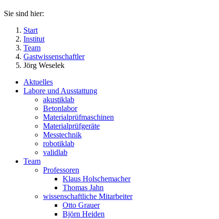
Sie sind hier:
Start
Institut
Team
Gastwissenschaftler
Jörg Weselek
Aktuelles
Labore und Ausstattung
akustiklab
Betonlabor
Materialprüfmaschinen
Materialprüfgeräte
Messtechnik
robotiklab
validlab
Team
Professoren
Klaus Holschemacher
Thomas Jahn
wissenschaftliche Mitarbeiter
Otto Grauer
Björn Heiden