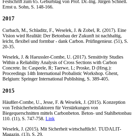
Festschrift zum 65. Geburtstag von Prof. Dr.-Ing. Jürgen Schnell.
Ernst u. Sohn, S. 148-166.
2017
Curbach, M., Schladitz, F., Weselek, J. & Zobel, R. (2017). Eine
Vision wird Realität: Der Betonbau der Zukunft ist nachhaltig,
leicht, flexibel und formbar - dank Carbon. Prüfingenieur. (51), S.
20-35.
Weselek, J. & Haeussler-Combe, U. (2017). Sensitivity Studies
Within a Reliability Analysis of Cross Sections with Carbon
Concrete. In: Caspeele, R; Taerwe, L; Proske, D (Hrsg.):
Proceedings 14th International Probalistic Workshop. Ghent,
Belgium: Springer International Publishing, S. 389-405.
2015
Häußler-Combe, U., Jesse, F. & Weselek, J. (2015). Konzeption
von Teilsicherheitsfaktoren für Verstärkungen von
Biegequerschnitten mittels Carbonbeton. Beton- und Stahlbetonbau
110. (11), S. 747-758.
Link
Weselek, J. (2015). Mit Sicherheit wirtschaftlich!. TUDALIT-
Magazin. (13), S. 29.