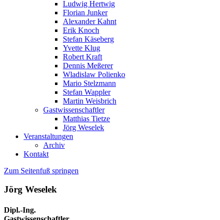
Ludwig Hertwig
Florian Junker
Alexander Kahnt
Erik Knoch
Stefan Käseberg
Yvette Klug
Robert Kraft
Dennis Meßerer
Wladislaw Polienko
Mario Stelzmann
Stefan Wappler
Martin Weisbrich
Gastwissenschaftler
Matthias Tietze
Jörg Weselek
Veranstaltungen
Archiv
Kontakt
Zum Seitenfuß springen
Jörg Weselek
Dipl.-Ing.
Gastwissenschaftler