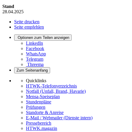
Stand
28.04.2025
Seite drucken
Seite empfehlen
Optionen zum Teilen anzeigen
LinkedIn
Facebook
WhatsApp
Telegram
Threema
Zum Seitenanfang
Quicklinks
HTWK-Telefonverzeichnis
Notfall (Unfall, Brand, Havarie)
Mensa-Speiseplan
Stundenpläne
Prüfungen
Standorte & Anreise
E-Mail / Webmailer (Dienste intern)
Pressebereich
HTWK.magazin