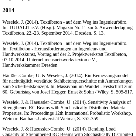
2014
Weselek, J. (2014). Textilbeton - auf dem Weg ins Ingenieurbüro.
In: TUDALIT e.V. (Hrsg.): Magazin Nr. 11 zur 6. Anwendertagung
Textilbeton, 22.-23. September 2014. Dresden, S. 13.
Weselek, J. (2014). Textilbeton - auf dem Weg ins Ingenieurbüro.
In: Textilbeton - Herausforderungen an Ingenieur- und
Handwerkskunst, Vortrag auf der 2. Projektwerkstatt Textilbeton,
07.10.2014. Unternehmensnetzwerks texton e.V.,
Handwerkskammer Dresden.
Häußler-Combe, U. & Weselek, J. (2014). Ein Bemessungsmodell
für nachträglich verstärkte Stahlbetonquerschnitte mit Anmerkungen
zum Sicherheitskonzept. In: Massivbau im Wandel - Festschrift zum
60. Geburtstag von Josef Hegger. Ernst & Sohn / Wiley, S. 505-517.
Weselek, J. & Haeussler-Combe, U. (2014). Sensitivity Analysis of
Strengthened RC Beams with Stochastically Distributed Material
Properties. In: Proceedings 12th International Probalistic Workshop.
Weimar: Bauhaus-Universität Weimar, S. 352-359.
Weselek, J. & Haeussler-Combe, U. (2014). Bending Load
Capacity of Strengthened RC Beams with Stochastically Distributed